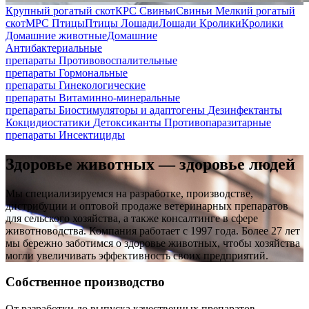
Крупный рогатый скот
КРС
Свиньи
Свиньи
Мелкий рогатый
скот
МРС
Птицы
Птицы
Лошади
Лошади
Кролики
Кролики
Домашние животные
Домашние
Антибактериальные
препараты
Противовоспалительные
препараты
Гормональные
препараты
Гинекологические
препараты
Витаминно-минеральные
препараты
Биостимуляторы и адаптогены
Дезинфектанты
Кокцидиостатики
Детоксиканты
Противопаразитарные
препараты
Инсектициды
Здоровье животных — здоровье людей
Мы специализируемся на разработке, производстве,
дистрибуции и оптовой продаже ветеринарных препаратов
для сельского хозяйства, а также консалтинге в сфере
животноводства. Компания работает с 1997 года. Более 27 лет
мы бережно заботимся о здоровье животных, чтобы хозяйства
могли увеличивать эффективность своих предприятий.
Собственное производство
От разработки до выпуска качественных препаратов