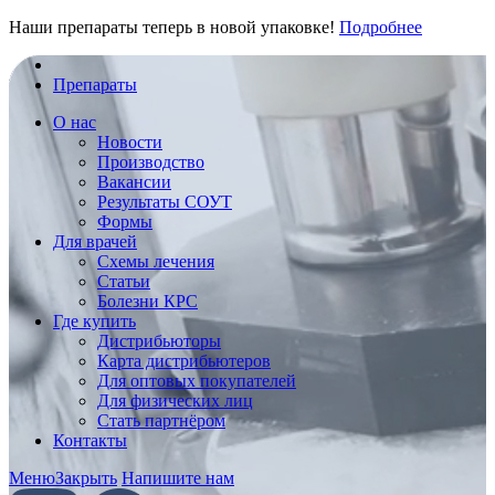
Наши препараты теперь в новой упаковке!
Подробнее
Препараты
О нас
Новости
Производство
Вакансии
Результаты СОУТ
Формы
Для врачей
Схемы лечения
Статьи
Болезни КРС
Где купить
Дистрибьюторы
Карта дистрибьютеров
Для оптовых покупателей
Для физических лиц
Стать партнёром
Контакты
Меню
Закрыть
Напишите нам