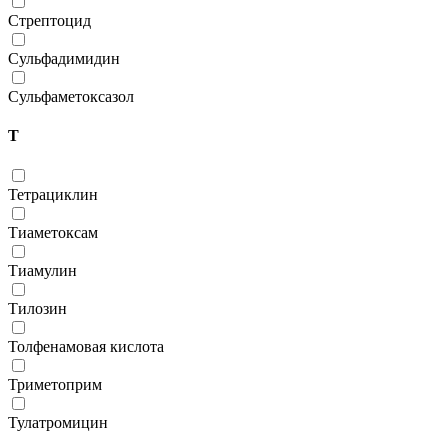
Стрептоцид
Сульфадимидин
Сульфаметоксазол
Т
Тетрациклин
Тиаметоксам
Тиамулин
Тилозин
Толфенамовая кислота
Триметоприм
Тулатромицин