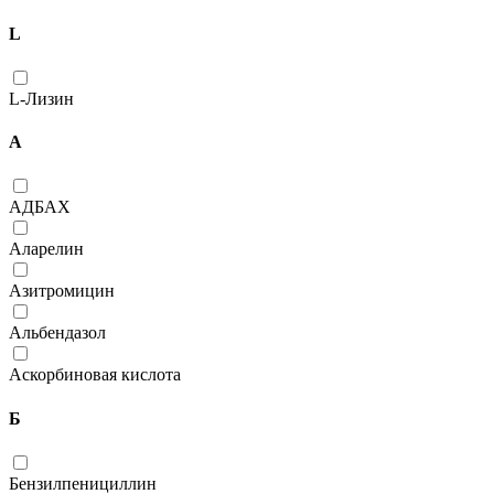
L
L-Лизин
А
АДБАХ
Аларелин
Азитромицин
Альбендазол
Аскорбиновая кислота
Б
Бензилпенициллин