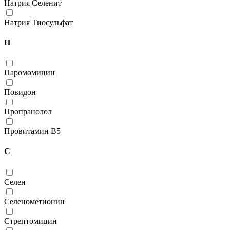
Натрия Селенит
Натрия Тиосульфат
П
Паромомицин
Повидон
Пропранолол
Провитамин В5
С
Селен
Селенометионин
Стрептомицин