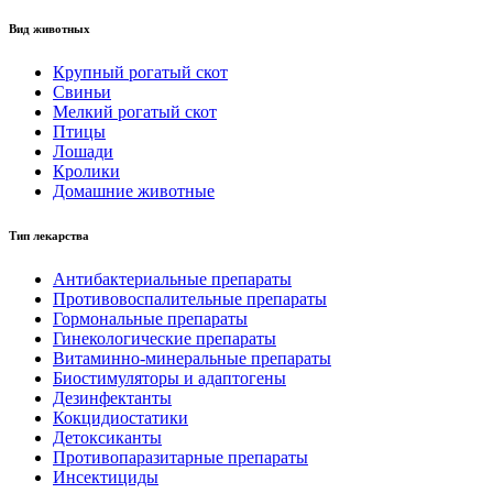
Вид животных
Крупный рогатый скот
Свиньи
Мелкий рогатый скот
Птицы
Лошади
Кролики
Домашние животные
Тип лекарства
Антибактериальные препараты
Противовоспалительные препараты
Гормональные препараты
Гинекологические препараты
Витаминно-минеральные препараты
Биостимуляторы и адаптогены
Дезинфектанты
Кокцидиостатики
Детоксиканты
Противопаразитарные препараты
Инсектициды