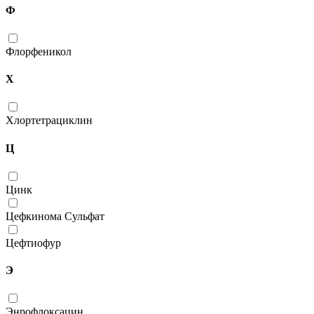
Ф
Флорфеникол
Х
Хлортетрациклин
Ц
Цинк
Цефкинома Сульфат
Цефтиофур
Э
Энрофлоксацин