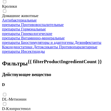
Кролики
Домашние животные
Антибактериальные
препараты
Противовоспалительные
препараты
Гормональные
препараты
Гинекологические
препараты
Витаминно-минеральные
препараты
Биостимуляторы и адаптогены
Дезинфектанты
Кокцидиостатики
Детоксиканты
Противопаразитарные
препараты
Инсектициды
{{ filterProductIngredientCount }}
Фильтры
Действующее вещество
D
DL-Метионин
D-Клопростенол