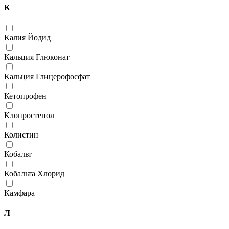
К
Калия Йодид
Кальция Глюконат
Кальция Глицерофосфат
Кетопрофен
Клопростенол
Колистин
Кобальт
Кобальта Хлорид
Камфара
Л