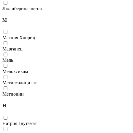
Люлиберина ацетат
М
Магния Хлорид
Марганец
Медь
Мелоксикам
Метилсалицилат
Метионин
Н
Натрия Глутамат