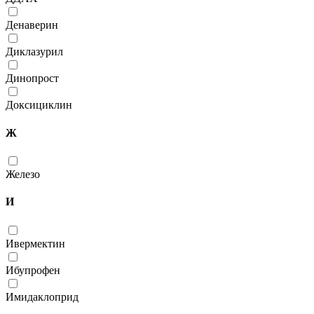
Денаверин
Диклазурил
Динопрост
Доксициклин
Ж
Железо
И
Ивермектин
Ибупрофен
Имидаклоприд