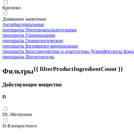
Кролики
Домашние животные
Антибактериальные
препараты
Противовоспалительные
препараты
Гормональные
препараты
Гинекологические
препараты
Витаминно-минеральные
препараты
Биостимуляторы и адаптогены
Дезинфектанты
Кокц
препараты
Инсектициды
{{ filterProductIngredientCount }}
Фильтры
Действующее вещество
D
DL-Метионин
D-Клопростенол