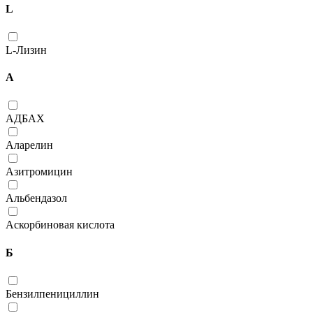
L
L-Лизин
А
АДБАХ
Аларелин
Азитромицин
Альбендазол
Аскорбиновая кислота
Б
Бензилпенициллин