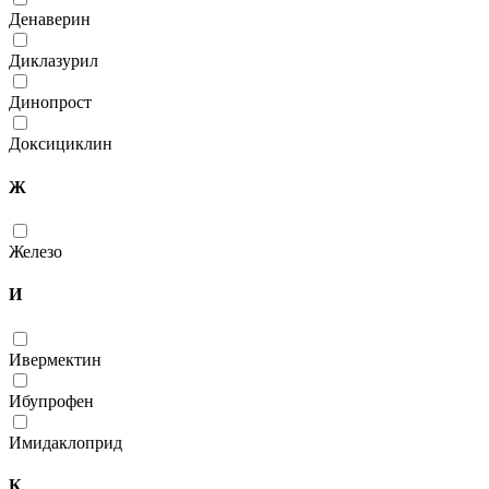
Денаверин
Диклазурил
Динопрост
Доксициклин
Ж
Железо
И
Ивермектин
Ибупрофен
Имидаклоприд
К