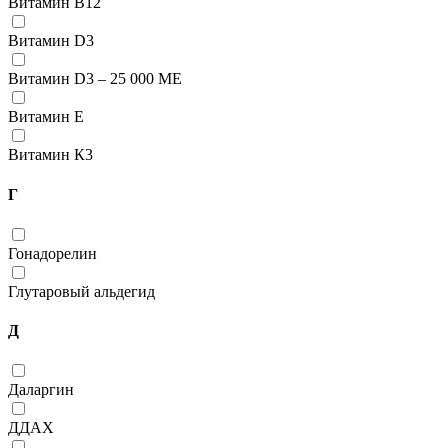
Витамин В12
Витамин D3
Витамин D3 – 25 000 МЕ
Витамин Е
Витамин К3
Г
Гонадорелин
Глутаровый альдегид
Д
Даларгин
ДДАХ