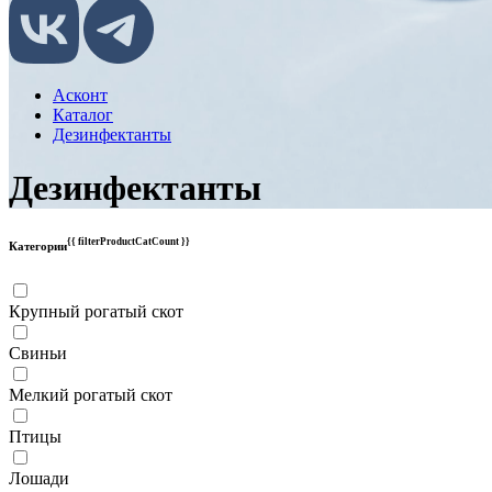
Асконт
Каталог
Дезинфектанты
Дезинфектанты
{{ filterProductCatCount }}
Категории
Крупный рогатый скот
Свиньи
Мелкий рогатый скот
Птицы
Лошади