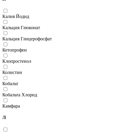
Калия Йодид
Кальция Глюконат
Кальция Глицерофосфат
Кетопрофен
Клопростенол
Колистин
Кобальт
Кобальта Хлорид
Камфара
Л