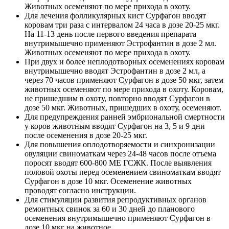
Животных осеменяют по мере прихода в охоту.
Для лечения фолликулярных кист Сурфагон вводят
коровам три раза с интервалом 24 часа в дозе 20-25 мкг.
На 11-13 день после первого введения препарата
внутримышечно применяют Эстрофантин в дозе 2 мл.
Животных осеменяют по мере прихода в охоту.
При двух и более неплодотворных осеменениях коровам
внутримышечно вводят Эстрофантин в дозе 2 мл, а
через 70 часов применяют Сурфагон в дозе 50 мкг, затем
животных осеменяют по мере прихода в охоту. Коровам,
не пришедшим в охоту, повторно вводят Сурфагон в
дозе 50 мкг. Животных, пришедших в охоту, осеменяют.
Для предупреждения ранней эмбриональной смертности
у коров животным вводят Сурфагон на 3, 5 и 9 дни
после осеменения в дозе 20-25 мкг.
Для повышения оплодотворяемости и синхронизации
овуляции свиноматкам через 24-48 часов после отъема
поросят вводят 600-800 МЕ ГСЖК. После выявления
половой охоты перед осеменением свиноматкам вводят
Сурфагон в дозе 10 мкг. Осеменение животных
проводят согласно инструкции.
Для стимуляции развития репродуктивных органов
ремонтных свинок за 60 и 30 дней до планового
осеменения внутримышечно применяют Сурфагон в
дозе 10 мкг на животное.