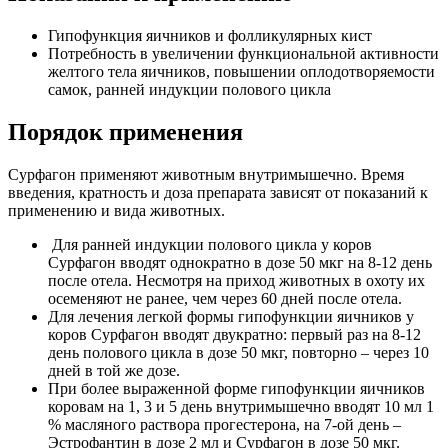
Гипофункция яичников и фолликулярных кист
Потребность в увеличении функциональной активности
желтого тела яичников, повышении оплодотворяемости
самок, ранней индукции полового цикла
Порядок применения
Сурфагон применяют животным внутримышечно. Время
введения, кратность и доза препарата зависят от показаний к
применению и вида животных.
Для ранней индукции полового цикла у коров
Сурфагон вводят однократно в дозе 50 мкг на 8-12 день
после отела. Несмотря на приход животных в охоту их
осеменяют не ранее, чем через 60 дней после отела.
Для лечения легкой формы гипофункции яичников у
коров Сурфагон вводят двукратно: первый раз на 8-12
день полового цикла в дозе 50 мкг, повторно – через 10
дней в той же дозе.
При более выраженной форме гипофункции яичников
коровам на 1, 3 и 5 день внутримышечно вводят 10 мл 1
% масляного раствора прогестерона, на 7-ой день –
Эстрофантин в дозе 2 мл и Сурфагон в дозе 50 мкг.