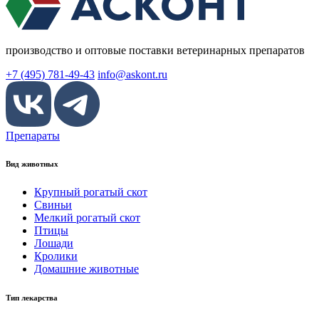
производство и оптовые поставки ветеринарных препаратов
+7 (495) 781-49-43
info@askont.ru
Препараты
Вид животных
Крупный рогатый скот
Свиньи
Мелкий рогатый скот
Птицы
Лошади
Кролики
Домашние животные
Тип лекарства