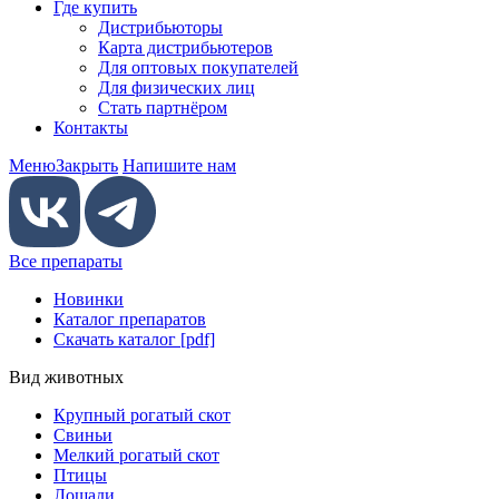
Где купить
Дистрибьюторы
Карта дистрибьютеров
Для оптовых покупателей
Для физических лиц
Стать партнёром
Контакты
Меню
Закрыть
Напишите нам
Все препараты
Новинки
Каталог препаратов
Скачать каталог [pdf]
Вид животных
Крупный рогатый скот
Свиньи
Мелкий рогатый скот
Птицы
Лошади