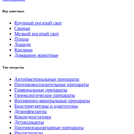
Вид животных
Крупный рогатый скот
Свиньи
Мелкий рогатый скот
Птицы
Лошади
Кролики
Домашние животные
Тип лекарства
Антибактериальные препараты
Противовоспалительные препараты
Гормональные препараты
Гинекологические препараты
Витаминно-минеральные препараты
Биостимуляторы и адаптогены
Дезинфектанты
Кокцидиостатики
Детоксиканты
Противопаразитарные препараты
Инсектициды