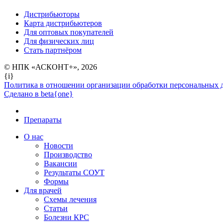
Дистрибьюторы
Карта дистрибьютеров
Для оптовых покупателей
Для физических лиц
Стать партнёром
© НПК «АСКОНТ+», 2026
{i}
Политика в отношении организации обработки персональных 
Сделано в beta{one}
Препараты
О нас
Новости
Производство
Вакансии
Результаты СОУТ
Формы
Для врачей
Схемы лечения
Статьи
Болезни КРС