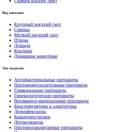
Скачать каталог [pdf]
Вид животных
Крупный рогатый скот
Свиньи
Мелкий рогатый скот
Птицы
Лошади
Кролики
Домашние животные
Тип лекарства
Антибактериальные препараты
Противовоспалительные препараты
Гормональные препараты
Гинекологические препараты
Витаминно-минеральные препараты
Биостимуляторы и адаптогены
Дезинфектанты
Кокцидиостатики
Детоксиканты
Противопаразитарные препараты