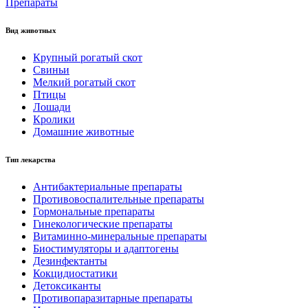
Препараты
Вид животных
Крупный рогатый скот
Свиньи
Мелкий рогатый скот
Птицы
Лошади
Кролики
Домашние животные
Тип лекарства
Антибактериальные препараты
Противовоспалительные препараты
Гормональные препараты
Гинекологические препараты
Витаминно-минеральные препараты
Биостимуляторы и адаптогены
Дезинфектанты
Кокцидиостатики
Детоксиканты
Противопаразитарные препараты