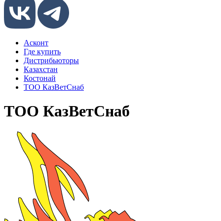
Асконт
Где купить
Дистрибьюторы
Казахстан
Костонай
ТОО КазВетСнаб
ТОО КазВетСнаб