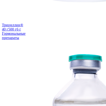
Трициллин®
40 г
500 г
6 г
Гормональные
препараты