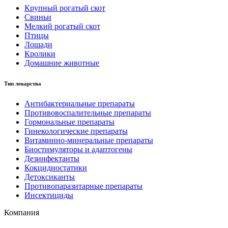
Крупный рогатый скот
Свиньи
Мелкий рогатый скот
Птицы
Лошади
Кролики
Домашние животные
Тип лекарства
Антибактериальные препараты
Противовоспалительные препараты
Гормональные препараты
Гинекологические препараты
Витаминно-минеральные препараты
Биостимуляторы и адаптогены
Дезинфектанты
Кокцидиостатики
Детоксиканты
Противопаразитарные препараты
Инсектициды
Компания