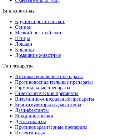
Скачать каталог [pdf]
Вид животных
Крупный рогатый скот
Свиньи
Мелкий рогатый скот
Птицы
Лошади
Кролики
Домашние животные
Тип лекарства
Антибактериальные препараты
Противовоспалительные препараты
Гормональные препараты
Гинекологические препараты
Витаминно-минеральные препараты
Биостимуляторы и адаптогены
Дезинфектанты
Кокцидиостатики
Детоксиканты
Противопаразитарные препараты
Инсектициды