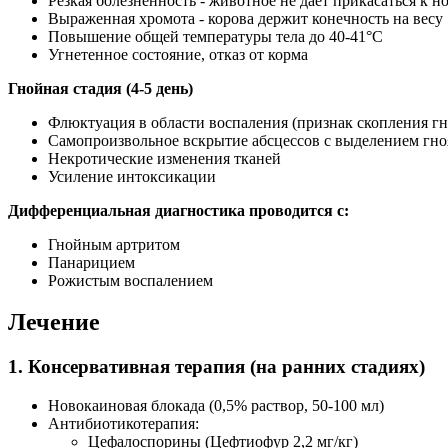
Резкая болезненность - животное не дает прикасаться к н
Выраженная хромота - корова держит конечность на весу
Повышение общей температуры тела до 40-41°C
Угнетенное состояние, отказ от корма
Гнойная стадия (4-5 день)
Флюктуация в области воспаления (признак скопления гн
Самопроизвольное вскрытие абсцессов с выделением гно
Некротические изменения тканей
Усиление интоксикации
Дифференциальная диагностика проводится с:
Гнойным артритом
Панарицием
Рожистым воспалением
Лечение
1. Консервативная терапия (на ранних стадиях)
Новокаиновая блокада (0,5% раствор, 50-100 мл)
Антибиотикотерапия:
Цефалоспорины (Цефтиофур 2,2 мг/кг)