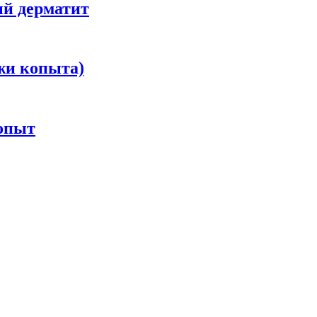
й дерматит
жи копыта)
опыт