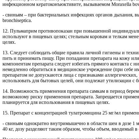
инфекционном кератоконъюктивите, вызываемом
Moraxella bo
- свиньям – при бактериальных инфекциях органов дыхания, 
bronchiseptica
.
12. Пульмаприм
противопоказан при повышенной индивидуальн
используют в пищевых целях; стельным коровам и телкам менее 
целях.
13. Следует соблюдать общие правила личной гигиены и техни
пить и принимать пищу. При попадании препарата на кожу ил
компонентам препарата следует избегать прямого контакта с н
немедленно обратиться в медицинское учреждение (при себе и
препаратом не допускаются лица с признаками аллергических
использовать для бытовых целей, они подлежат утилизации с 
14. Возможность применения препарата самкам в период бере
возможному риску применения препарата. Запрещается применен
планируется для использования в пищевых целях.
15. Препарат с концентрацией тулатромицина 25 мг/мл примен
- свиньям однократно внутримышечно в области шеи в дозе 1 м
40 кг, дозу разделяют таким образом, чтобы объем, вводимый в 