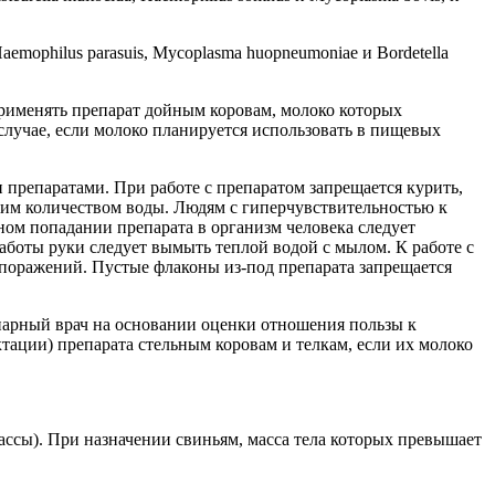
aemophilus parasuis
,
Mycoplasma huopneumoniae
и
Bordetella
рименять препарат дойным коровам, молоко которых
 случае, если молоко планируется использовать в пищевых
 препаратами. При работе с препаратом запрещается курить,
им количеством воды. Людям с гиперчувствительностью к
ном попадании препарата в организм человека следует
аботы руки следует вымыть теплой водой с мылом. К работе с
поражений. Пустые флаконы из-под препарата запрещается
нарный врач на основании оценки отношения пользы к
тации) препарата стельным коровам и телкам, если их молоко
ассы). При назначении свиньям, масса тела которых превышает