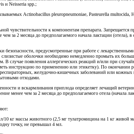
vis
и
Neisseria spp
.;
вызываемых
Actinobacillus pleuropneumoniae
,
Pasteurella multocida
,
H
ой чувствительности к компонентам препарата. Запрещается п
чем за 2 месяца до предполагаемого начала лактации (отела), в
ки безопасности, предусмотренные при работе с лекарственными
и слизистые оболочки необходимо немедленно промыть их больш
им. В случае появления аллергических реакций и/или при случай
меть инструкцию по применению или этикетку). По окончании р
, респираторных, желудочно-кишечных заболеваний или кожных 
бытовыми отходами.
менности и вскармливания приплода определяет лечащий ветери
ие менее чем за 2 месяца до предполагаемого отела (начала лак
яют:
л/10 кг массы животного (2,5 мг тулатромицина на 1 кг живой м
одну точку, не превышал 4 мл.