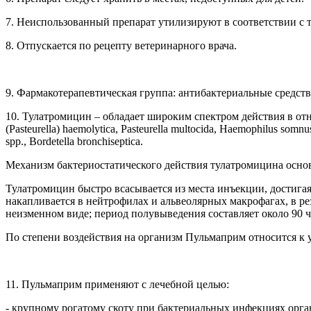
7. Неиспользованный препарат утилизируют в соответствии с 
8. Отпускается по рецепту ветеринарного врача.
9.
Фармакотерапевтическая группа: антибактериальные средст
10. Тулатромицин – обладает широким спектром действия в о
(
Pasteurella
)
haemolytica
,
Pasteurella multocida
,
Haemophilus somnu
spp
.,
Bordetella bronchiseptica
.
Механизм бактериостатического действия тулатромицина основ
Тулатромицин быстро всасывается из места инъекции, достигая
накапливается в нейтрофилах и альвеолярных макрофагах, в ре
неизменном виде; период полувыведения составляет около 90 ч
По степени воздействия на организм Пульмаприм относится к 
11. Пульмаприм применяют с лечебной целью:
- крупному рогатому скоту при бактериальных инфекциях орг