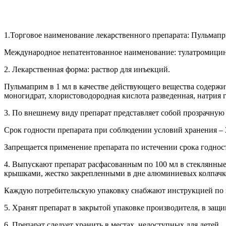
1.
Торговое наименование лекарственного препарата: Пульмапр
Международное непатентованное наименование: тулатромицин
2.
Лекарственная форма: раствор для инъекций.
Пульмаприм в 1 мл в качестве действующего вещества содержит
моногидрат, хлористоводородная кислота разведенная, натрия 
3.
По внешнему виду препарат представляет собой прозрачную 
Срок годности препарата при соблюдении условий хранения – 3 
Запрещается применение препарата по истечении срока годнос
4.
Выпускают препарат расфасованным
по 100 мл в стеклянн
крышками, жестко закрепленными в дне алюминиевых колпачко
Каждую потребительскую упаковку снабжают инструкцией по
5. Хранят препарат в закрытой упаковке производителя, в защи
6. Препарат следует хранить в местах, недоступных для детей.