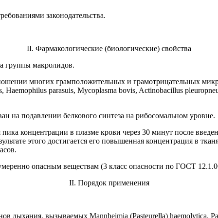
требованиями законодательства.
II
. Фармакологические (биологические) свойства
ва группы макролидов.
тношении многих грамположительных и грамотрицательных микр
s
,
Haemophilus parasuis
,
Mycoplasma bovis
,
Actinobacillus pleuropn
ан на подавлении белкового синтеза на рибосомальном уровне.
 пика концентрации в плазме крови через 30 минут после введе
зультате этого достигается его повышенная концентрация в ткан
асов.
умеренно опасным веществам (3 класс опасности по ГОСТ 12.1.0
II.
Порядок применения
анов дыхания, вызываемых
Mannheimia
(
Pasteurella
)
haemolytica
,
Pa