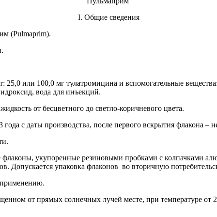
Пульмаприм
I.
Общие сведения
им (
Pulmaprim
).
.
: 25,0 или 100,0
мг тулатромицина и вспомогательные вещества:
гидроксид, вода для инъекций.
жидкость от бесцветного до светло-коричневого цвета.
года с даты производства, после первого вскрытия флакона – не
ти.
ые флаконы, укупоренные резиновыми пробками с колпачками 
в. Допускается упаковка флаконов во вторичную потребительск
 применению.
щенном от прямых солнечных лучей месте, при температуре от 2 