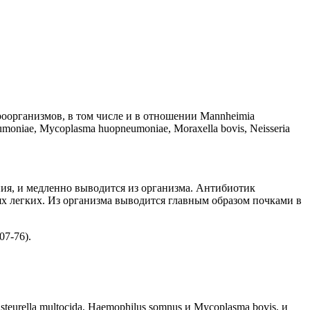
оорганизмов, в том числе и в отношении
Mannheimia
eumoniae
,
Mycoplasma huopneumoniae
,
Moraxella bovis
,
Neisseria
ния, и медленно выводится из организма. Антибиотик
ях легких. Из организма выводится главным образом почками в
07-76).
steurella multocida
,
Haemophilus somnus
и
Mycoplasma bovis
, и