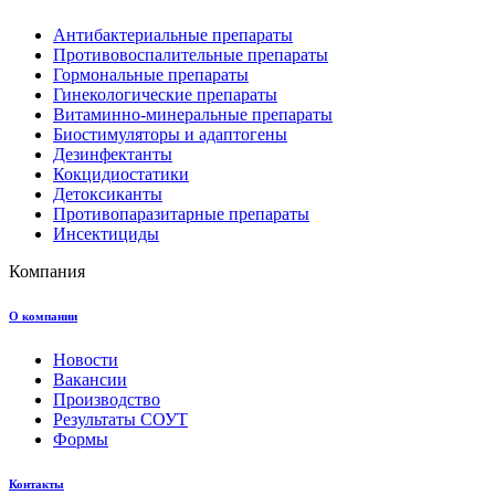
Антибактериальные препараты
Противовоспалительные препараты
Гормональные препараты
Гинекологические препараты
Витаминно-минеральные препараты
Биостимуляторы и адаптогены
Дезинфектанты
Кокцидиостатики
Детоксиканты
Противопаразитарные препараты
Инсектициды
Компания
О компании
Новости
Вакансии
Производство
Результаты СОУТ
Формы
Контакты