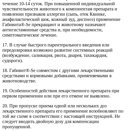
течение 10-14 суток. При повышенной индивидуальной
чувствительности животного к компонентам препарата и
появлении признаков аллергии (сыпь, отек Квинке,
анафилактический шок, кожный зуд, диспноэ) применение
Габивита®-Se прекращают и животному назначают
антигистаминные средства и, при необходимости,
симптоматическое лечение.
17. В случае быстрого парентерального введения или
передозировки возможно развитие системных реакций
(возбуждение, саливация, рвота, диарея, тахикардия,
судороги).
18. Габивит®-Se совместим с другими лекарственными
средствами и кормовыми добавками, применяемыми в
животноводстве.
19. Особенностей действия лекарственного препарата при
первом применении или при его отмене не выявлено.
20. При пропуске приема одной или нескольких доз
лекарственного препарата его применение возобновляют по
той же схеме в соответствии с настоящей инструкцией. Не
следует вводить двойную дозу для компенсации
пропущенной.