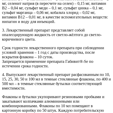
мг, селенит натрия (в пересчете на селен) – 0,15 мг, витамин
В2 – 0,04 мг, сульфат меди – 0,1 мг, сульфат цинка – 0,1 мг,
сульфат марганца – 0,06 мг, кобальта хлорид – 0,02 мг,
витамин В12 – 0,01 мг, в качестве вспомогательных веществ:
нипагин и воду для инъекций.
3. Лекарственный препарат представляет собой
опалесцирующую жидкость от светло-жёлтого до светло-
коричневого цвета.
Срок годности лекарственного препарата при соблюдении
условий хранения – 1 год с даты производства, после
вскрытия флакона – 10 суток.
Запрещается применение препарата Габивит®-Se по
истечении срока годности.
4. Выпускают лекарственный препарат расфасованным по 10,
15, 25, 30, 50 и 100 мл в темные стеклянные флаконы, по 400 и
500 мл – в темные стеклянные бутылки соответствующей
вместимости.
Флаконы и бутылки укупоривают резиновыми пробками и
закатывают колпачками алюминиевыми или
комбинированными. Флаконы по 10 мл помещают в
картонную коробку по 50 штук. Каждую потребительскую