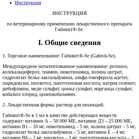
Инструкция
ИНСТРУКЦИЯ
по ветеринарному применению лекарственного препарата
Габивит®-Se
I. Общие сведения
1. Торговое наименование: Габивит®-Se (Gabivit-Se).
Международное непатентованное наименование: ретинол,
колекальциферол, тиамин, никотинамид, холина цитрат,
гидролизат белка лактальбумина, альфа-токоферола ацетат,
пиридоксин, инозитол, пантотеновая кислота, натрия селенит,
рибофлавин, меди сульфат, цинка сульфат, марганца сульфат,
кобальта хлорид, цианокобаламин.
2. Лекарственная форма: раствор для инъекций.
Габивит®-Se в 1 мл в качестве действующих веществ
содержит: витамин А – 50 000 МЕ, витамин Д3 – 25 000 МЕ,
витамин В1 – 10 мг, никотинамид – 5 мг, холина цитрат – 5 мг,
гидролизат белка лактальбумина – 5 мг, витамин Е – 4 мг,
витамин В6 – 2 мг, инозитол – 2 мг, пантотеновая кислота – 2