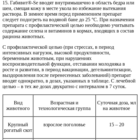
15. Габивит®-Se вводят внутримышечно в область бедра или
шеи, смещая кожу в месте укола во избежание вытекания
раствора. В зимнее время перед применением препарат
следует подогреть на водяной бане до 25 °С. При назначении
препарата с профилактической целью необходимо учитывать
содержание селена и витаминов в кормах, входящих в состав
рациона животных.
С профилактической целью (при стрессах, в период
интенсивных нагрузок, высокой продуктивности,
беременным животным, при нарушениях
воспроизводительной функции, отставании молодняка в
росте и развитии, в период вакцинации, дегельминтизации,
выздоровления после перенесенных заболеваний) препарат
вводят однократно, в дозах, указанных в таблице. С лечебной
целью – в тех же дозах двукратно с интервалом в 7 суток.
Вид
Возрастная и
Суточная доза, мл
животного
технологическая группа
на животное
Крупный
взрослое поголовье
15 – 20
рогатый скот