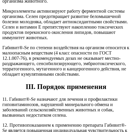
организма животного.
Микроэлементы активизируют работу ферментной системы
организма. Селен предотвращает развитие беломышечной
болезни молодняка, обладает антиоксидантными свойствами.
Селен и витамин Е препятствуют накоплению токсических
продуктов перекисного окисления липидов, повышают
иммунитет животных.
Габивит®-Se по степени воздействия на организм относится к
малоопасным веществам (4 класс опасности по ГОСТ
12.1.007-76), в рекомендуемых дозах не оказывает местно-
раздражающего, сенсибилизирующего, эмбриотоксического,
терратогенного, мутагенного и канцерогенного действия, не
обладает кумулятивными свойствами.
III. Порядок применения
11. Габивит®-Se назначают для лечения и профилактики
гиповитаминозов, нарушений минерального обмена и
заболеваний сельскохозяйственных животных и собак,
вызванных недостатком селена.
12. Противопоказанием к применению препарата Габивит®-
Se является повышенная индивидуальная чувствительность к