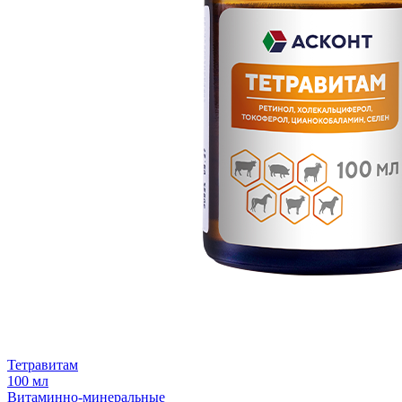
Тетравитам
100 мл
Витаминно-минеральные