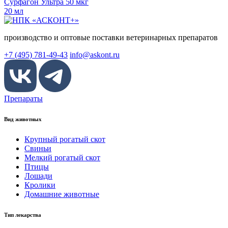
Сурфагон Ультра 50 мкг
20 мл
производство и оптовые поставки ветеринарных препаратов
+7 (495) 781-49-43
info@askont.ru
Препараты
Вид животных
Крупный рогатый скот
Свиньи
Мелкий рогатый скот
Птицы
Лошади
Кролики
Домашние животные
Тип лекарства