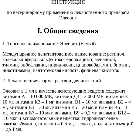
ИНСТРУКЦИЯ
по ветеринарному применению лекарственного препарата
Элеовит
I. Общие сведения
1. Торговое наименование: Элеовит (Еlеоvit).
Международное непатентованное наименование: ретинол,
колекальциферол, альфа-токоферола ацетат, менадион,
тиамин, рибофлавин, пиридоксин, цианокобаламин, биотин,
никотинамид, пантотеновая кислота, фолиевая кислота.
2. Лекарственная форма: раствор для инъекций.
Элеовит в 1 мл в качестве действующих веществ содержит:
витамин А – 10 000 МЕ, витамин Д3 – 2 000 МЕ, витамин Е –
10 мг, витамин К3 – 1 мг, витамин В1 – 10 мг, витамин В2 – 4
мг, витамин В3 – 30 мг, витамин В5 – 20 мг, витамин В6 – 3
мг, витамин В7 – 10 мкг, витамин В9 – 0,2 мг, витамин В12 –
10 мкг и вспомогательные вещества: гидролизат белка
лактоальбумина, нипагин – 0,5 мг, глюкоза, вода для инъекций
– до 1 мл.