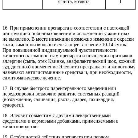
ягнята, козлята
1
16. При применении препарата в соответствии с настоящей
инструкцией побочных явлений и осложнений у животных
не выявлено. В месте инъекции возможно изменение окраски
кожи, самопроизвольно исчезающее в течение 10-14 суток.
При повышенной индивидуальной чувствительности
животного к компонентам препарата и появлении признаков
аллергии (сыпь, отек Квинке, анафилактический шок, кожный
зуд, диспноэ) применение Элеовита прекращают и животному
назначают антигистаминные средства и, при необходимости,
симптоматическое лечение.
17. В случае быстрого парентерального введения или
передозировки возможно развитие системных реакций
(возбуждение, саливация, рвота, диарея, тахикардия,
судороги).
18. Элеовит совместим с другими лекарственными
средствами и кормовыми добавками, применяемыми в
животноводстве.
19. Особенностей действия препарата при первом