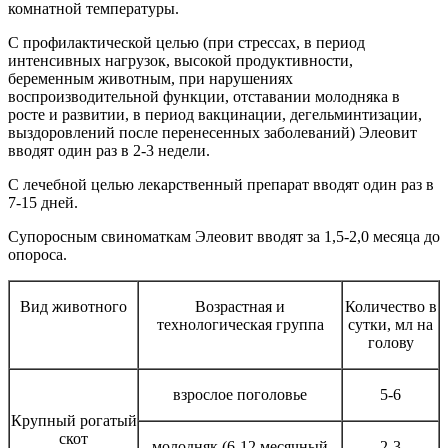
комнатной температуры.
С профилактической целью (при стрессах, в период
интенсивных нагрузок, высокой продуктивности,
беременным животным, при нарушениях
воспроизводительной функции, отставании молодняка в
росте и развитии, в период вакцинации, дегельминтизации,
выздоровлений после перенесенных заболеваний) Элеовит
вводят один раз в 2-3 недели.
С лечебной целью лекарственный препарат вводят один раз в
7-15 дней.
Супоросным свиноматкам Элеовит вводят за 1,5-2,0 месяца до
опороса.
Вид животного
Возрастная и
Количество в
технологическая группа
сутки, мл на
голову
взрослое поголовье
5-6
Крупный рогатый
скот
молодняк (6-12 месячный
2-3