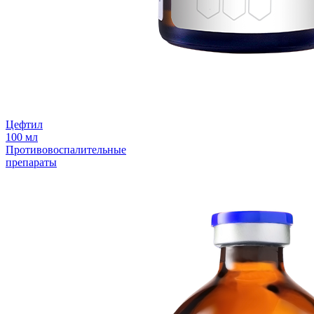
Цефтил
100 мл
Противовоспалительные
препараты