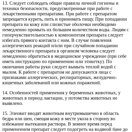
13. Следует соблюдать общие правила личной гигиены и
техники безопасности, предусмотренные при работе с
лекарственными препаратами. При работе с препаратом
запрещается курить, пить и принимать пищу. При попадании
препарата на кожу или слизистые оболочки необходимо
немедленно промыть их большим количеством воды. Людям с
гиперчувствительностью к компонентам препарата следует
избегать прямого контакта с ним. В случае появления
аллергических реакций и/или при случайном попадании
лекарственного препарата в организм человека следует
немедленно обратиться в медицинское учреждение (при себе
иметь инструкцию по применению или этикетку). По
окончании работы руки следует вымыть теплой водой с
мылом. К работе с препаратом не допускаются лица с
признаками аллергических, респираторных, желудочно-
кишечных заболеваний или кожных поражений.
14. Особенностей применения у беременных животных, у
животных в период лактации, у потомства животных не
выявлено.
15. Элеовит вводят животным внутримышечно в область
бедра или шеи, смещая кожу в месте укола в сторону во
избежание вытекания раствора. В зимнее время перед
применением препарат следует подогреть на водяной бане до