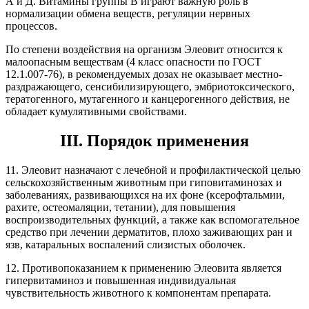
А и Д. Витамины группы В играют важную роль в
нормализации обмена веществ, регуляции нервных
процессов.
По степени воздействия на организм Элеовит относится к
малоопасным веществам (4 класс опасности по ГОСТ
12.1.007-76), в рекомендуемых дозах не оказывает местно-
раздражающего, сенсибилизирующего, эмбриотоксического,
тератогенного, мутагенного и канцерогенного действия, не
обладает кумулятивными свойствами.
III. Порядок применения
11. Элеовит назначают с лечебной и профилактической целью
сельскохозяйственным животным при гиповитаминозах и
заболеваниях, развивающихся на их фоне (ксерофтальмии,
рахите, остеомаляции, тетании), для повышения
воспроизводительных функций, а также как вспомогательное
средство при лечении дерматитов, плохо заживающих ран и
язв, катаральных воспалений слизистых оболочек.
12. Противопоказанием к применению Элеовита является
гипервитаминоз и повышенная индивидуальная
чувствительность животного к компонентам препарата.