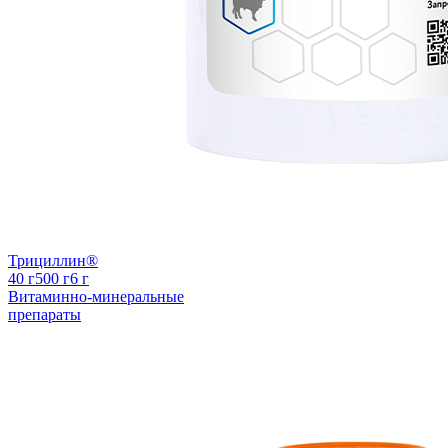
Трициллин®
40 г
500 г
6 г
Витаминно-минеральные
препараты