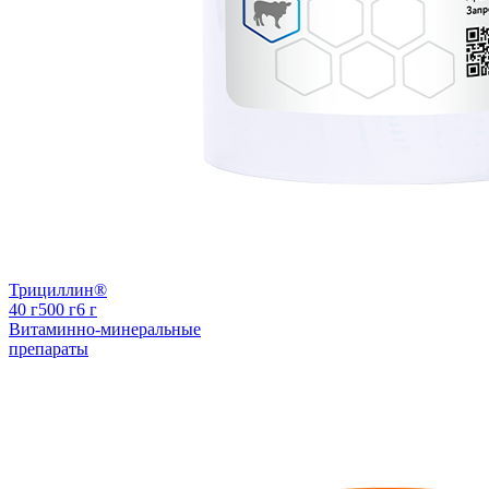
Трициллин®
40 г
500 г
6 г
Витаминно-минеральные
препараты