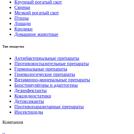
Крупный рогатый скот
Свиньи
Мелкий рогатый скот
Птицы
Лошади
Кролики
Домашние животные
Тип лекарства
Антибактериальные препараты
Противовоспалительные препараты
Гормональные препараты
Гинекологические препараты
Витаминно-минеральные препараты
Биостимуляторы и адаптогены
Дезинфектанты
Кокцидиостатики
Детоксиканты
Противопаразитарные препараты
Инсектициды
Компания