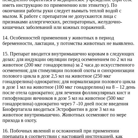
иметь инструкцию по применению или этикетку). По
окончании работы руки
следует вымыть теплой водой с
мылом. К работе с препаратом не допускаются лица с
признаками аллергических, респираторных, желудочно-
кишечных заболеваний или кожных поражений.
14. Особенностей применения у животных в период
беременности, лактации, у потомства животных не выявлено.
15. Препарат вводится внутримышечно коровам в следующих
дозах: для индукции овуляции перед осеменением по 2 мл на
животное (200 мкг гонадорелина) за 2 часа до искусственного
осеменения; для стимуляции половой охоты и синхронизации
полового цикла в дозе 2,5 мл на животное (250 мкг
гонадорелина) однократно; для нормализации полового цикла
в дозе 1 мл на животное (100 мкг гонадорелина) на 8 – 12 день
после отела однократно; для лечения фолликулярных кист и
гипофункции яичников в дозе 5 мл на животное (500 мкг
гонадорелина) однократно через 7 -10
дней после введения
Биофертагила вводиться Эстрофантин в дозе 3 мл на
животное внутримышечно. Животных осеменяют по мере
прихода в охоту.
16. Побочных явлений и осложнений при применении
препарата в соответствии с настоящей инструкцией, как