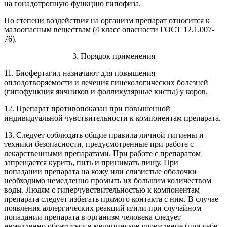
на гонадотропную функцию гипофиза.
По степени воздействия на организм препарат относится к
малоопасным веществам (4 класс опасности ГОСТ 12.1.007-
76).
3. Порядок применения
11. Биофертагил назначают для повышения
оплодотворяемости и лечения гинекологических болезней
(гипофункция яичников и фолликулярные кисты) у коров.
12. Препарат противопоказан при повышенной
индивидуальной чувствительности к компонентам препарата.
13. Следует соблюдать общие правила личной гигиены и
техники безопасности, предусмотренные при работе с
лекарственными препаратами. При работе с препаратом
запрещается курить, пить и принимать пищу. При
попадании
препарата на кожу или слизистые оболочки
необходимо немедленно промыть их большим количеством
воды. Людям с гиперчувствительностью к компонентам
препарата следует избегать прямого контакта с ним. В случае
появления
аллергических реакций и/или при случайном
попадании препарата в организм человека следует
немедленно обратиться в медицинское учреждение (при себе